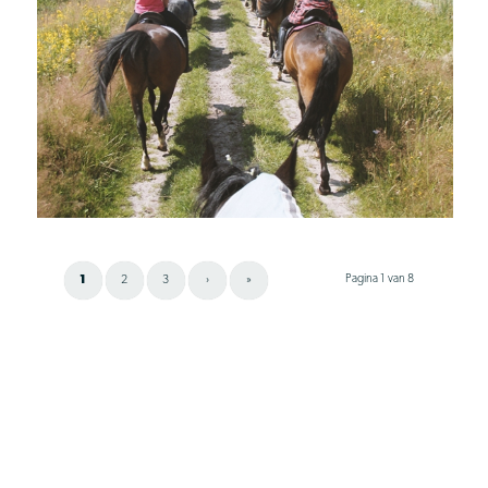
Pagina 1 van 8
1
2
3
›
»