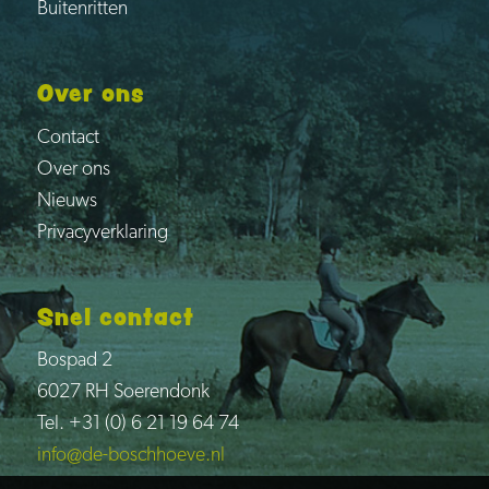
Buitenritten
Over ons
Contact
Over ons
Nieuws
Privacyverklaring
Snel contact
Bospad 2
6027 RH Soerendonk
Tel. +31 (0) 6 21 19 64 74
info@de-boschhoeve.nl