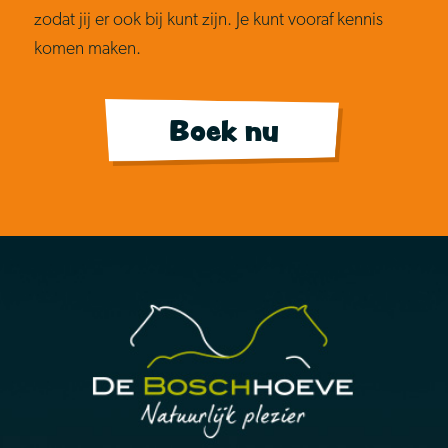
zodat jij er ook bij kunt zijn. Je kunt vooraf kennis
komen maken.
Boek nu