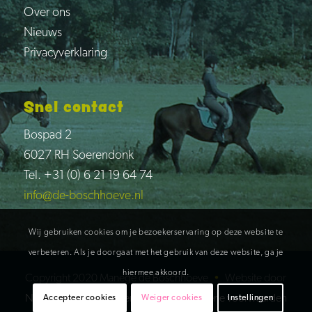
Over ons
Nieuws
Privacyverklaring
Snel contact
Bospad 2
6027 RH Soerendonk
Tel. +31 (0) 6 21 19 64 74
info@de-boschhoeve.nl
Wij gebruiken cookies om je bezoekerservaring op deze website te
verbeteren. Als je doorgaat met het gebruik van deze website, ga je
hiermee akkoord.
Copyright 2020 Manege de Boschhoeve
•
Website door
Newmore
•
Privacyverklaring
•
Algemene voorwaarden
Accepteer cookies
Weiger cookies
Instellingen